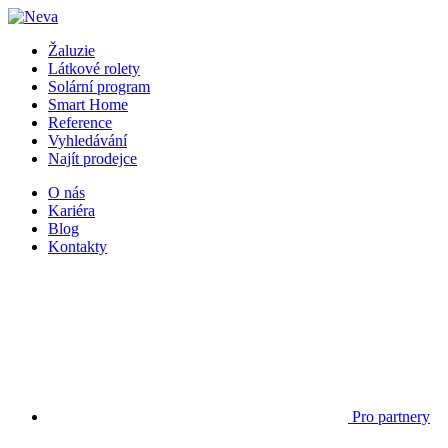
Žaluzie
Látkové rolety
Solární program
Smart Home
Reference
Vyhledávání
Najít prodejce
O nás
Kariéra
Blog
Kontakty
Pro partnery