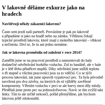
V lakovně děláme exkurze jako na
hradech
Navštěvují někdy zákazníci lakovnu?
Často sem jezdí naši partneři. Provázíme je pak po lakovně
a připadáme si jako na hradě nebo na zámku. Většinou čekají
typické prostředí lakovny, které znají z mokrého lakování – vlhkost
a nečistotu. Diví se, že tu ani jedno nemáme.
Jak se lakovna proměnila od založení v roce 2014?
Zaměřili jsme se na pracovní prostředí a namontovali do haly
dodatečné odvětrávání horkého vzduchu. Zní to banálně, ale v hale
je v létě třeba pětatřicet stupňů. Díky odvětrání jsme snížili teplotu
o tři stupně a všichni pracovníci jsou za to vděční. Co se týče
procesu lakování, tak jsme upravili vypalovací pec. Ta byla původně
navržená pro dva závěsy, na kterých do ní vjížděly zavěšené
komponenty. Vířením vzduchu v peci se ale barvy mezi díly mísily.
Předělali jsme proto pec na jednozávěsovou. Navíc se tím zvýšil takt
linky. Tím to ale určitě nekončí, pořád přemýšlíme, jak bychom
lakovnu ještě zdokonalili.