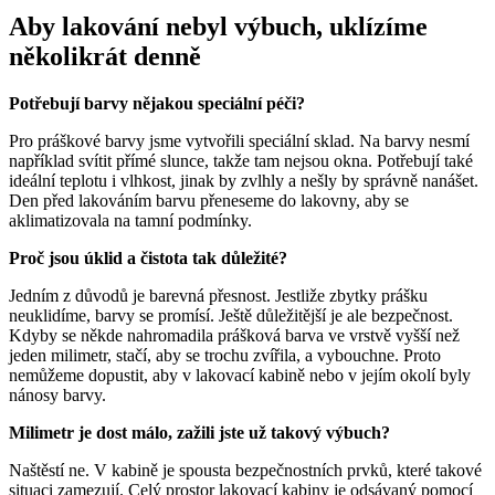
Aby lakování nebyl výbuch, uklízíme
několikrát denně
Potřebují barvy nějakou speciální péči?
Pro práškové barvy jsme vytvořili speciální sklad. Na barvy nesmí
například svítit přímé slunce, takže tam nejsou okna. Potřebují také
ideální teplotu i vlhkost, jinak by zvlhly a nešly by správně nanášet.
Den před lakováním barvu přeneseme do lakovny, aby se
aklimatizovala na tamní podmínky.
Proč jsou úklid a čistota tak důležité?
Jedním z důvodů je barevná přesnost. Jestliže zbytky prášku
neuklidíme, barvy se promísí. Ještě důležitější je ale bezpečnost.
Kdyby se někde nahromadila prášková barva ve vrstvě vyšší než
jeden milimetr, stačí, aby se trochu zvířila, a vybouchne. Proto
nemůžeme dopustit, aby v lakovací kabině nebo v jejím okolí byly
nánosy barvy.
Milimetr je dost málo, zažili jste už takový výbuch?
Naštěstí ne. V kabině je spousta bezpečnostních prvků, které takové
situaci zamezují. Celý prostor lakovací kabiny je odsávaný pomocí