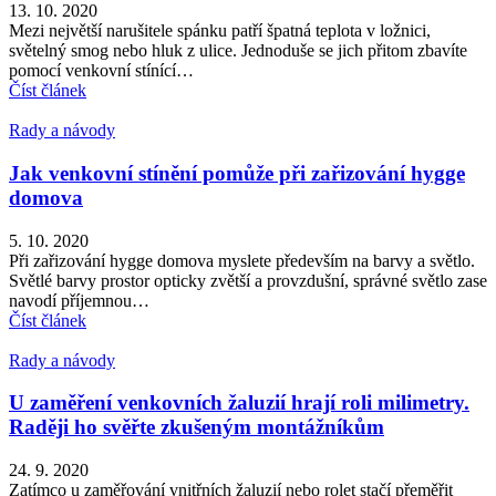
13. 10. 2020
Mezi největší narušitele spánku patří špatná teplota v ložnici,
světelný smog nebo hluk z ulice. Jednoduše se jich přitom zbavíte
pomocí venkovní stínící…
Číst článek
Rady a návody
Jak venkovní stínění pomůže při zařizování hygge
domova
5. 10. 2020
Při zařizování hygge domova myslete především na barvy a světlo.
Světlé barvy prostor opticky zvětší a provzdušní, správné světlo zase
navodí příjemnou…
Číst článek
Rady a návody
U zaměření venkovních žaluzií hrají roli milimetry.
Raději ho svěřte zkušeným montážníkům
24. 9. 2020
Zatímco u zaměřování vnitřních žaluzií nebo rolet stačí přeměřit