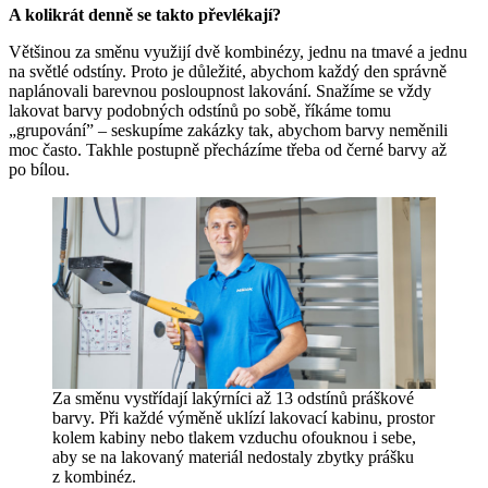
A kolikrát denně se takto převlékají?
Většinou za směnu využijí dvě kombinézy, jednu na tmavé a jednu
na světlé odstíny. Proto je důležité, abychom každý den správně
naplánovali barevnou posloupnost lakování. Snažíme se vždy
lakovat barvy podobných odstínů po sobě, říkáme tomu
„grupování” – seskupíme zakázky tak, abychom barvy neměnili
moc často. Takhle postupně přecházíme třeba od černé barvy až
po bílou.
Za směnu vystřídají lakýrníci až 13 odstínů práškové
barvy. Při každé výměně uklízí lakovací kabinu, prostor
kolem kabiny nebo tlakem vzduchu ofouknou i sebe,
aby se na lakovaný materiál nedostaly zbytky prášku
z kombinéz.