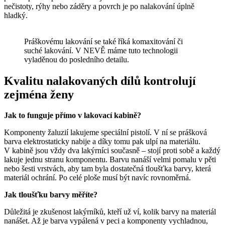
nečistoty, rýhy nebo záděry a povrch je po nalakování úplně
hladký.
Práškovému lakování se také říká komaxitování či
suché lakování. V NEVĚ máme tuto technologii
vyladěnou do posledního detailu.
Kvalitu nalakovaných dílů kontrolují
zejména ženy
Jak to funguje přímo v lakovací kabině?
Komponenty žaluzií lakujeme speciální pistolí. V ní se prášková
barva elektrostaticky nabije a díky tomu pak ulpí na materiálu.
V kabině jsou vždy dva lakýrníci současně – stojí proti sobě a každý
lakuje jednu stranu komponentu. Barvu nanáší velmi pomalu v pěti
nebo šesti vrstvách, aby tam byla dostatečná tloušťka barvy, která
materiál ochrání. Po celé ploše musí být navíc rovnoměrná.
Jak tloušťku barvy měříte?
Důležitá je zkušenost lakýrníků, kteří už ví, kolik barvy na materiál
nanášet. Až je barva vypálená v peci a komponenty vychladnou,