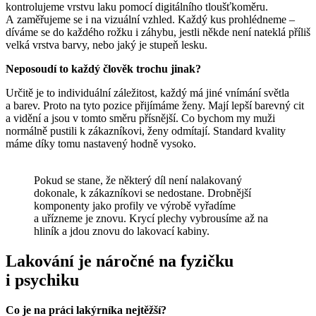
kontrolujeme vrstvu laku pomocí digitálního tloušťkoměru.
A zaměřujeme se i na vizuální vzhled. Každý kus prohlédneme –
díváme se do každého rožku i záhybu, jestli někde není nateklá příliš
velká vrstva barvy, nebo jaký je stupeň lesku.
Neposoudí to každý člověk trochu jinak?
Určitě je to individuální záležitost, každý má jiné vnímání světla
a barev. Proto na tyto pozice přijímáme ženy. Mají lepší barevný cit
a vidění a jsou v tomto směru přísnější. Co bychom my muži
normálně pustili k zákazníkovi, ženy odmítají. Standard kvality
máme díky tomu nastavený hodně vysoko.
Pokud se stane, že některý díl není nalakovaný
dokonale, k zákazníkovi se nedostane. Drobnější
komponenty jako profily ve výrobě vyřadíme
a uřízneme je znovu. Krycí plechy vybrousíme až na
hliník a jdou znovu do lakovací kabiny.
Lakování je náročné na fyzičku
i psychiku
Co je na práci lakýrníka nejtěžší?