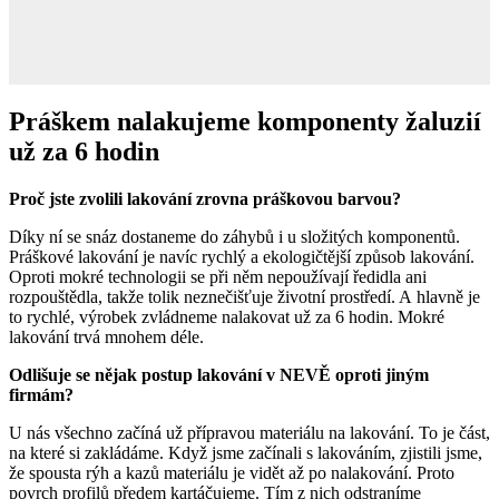
Práškem nalakujeme komponenty žaluzií
už za 6 hodin
Proč jste zvolili lakování zrovna práškovou barvou?
Díky ní se snáz dostaneme do záhybů i u složitých komponentů.
Práškové lakování je navíc rychlý a ekologičtější způsob lakování.
Oproti mokré technologii se při něm nepoužívají ředidla ani
rozpouštědla, takže tolik neznečišťuje životní prostředí. A hlavně je
to rychlé, výrobek zvládneme nalakovat už za 6 hodin. Mokré
lakování trvá mnohem déle.
Odlišuje se nějak postup lakování v NEVĚ oproti jiným
firmám?
U nás všechno začíná už přípravou materiálu na lakování. To je část,
na které si zakládáme. Když jsme začínali s lakováním, zjistili jsme,
že spousta rýh a kazů materiálu je vidět až po nalakování. Proto
povrch profilů předem kartáčujeme. Tím z nich odstraníme