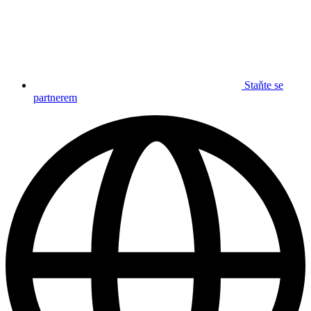
Staňte se
partnerem