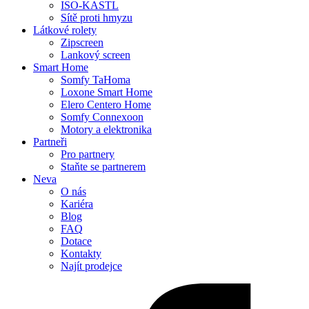
ISO-KASTL
Sítě proti hmyzu
Látkové rolety
Zipscreen
Lankový screen
Smart Home
Somfy TaHoma
Loxone Smart Home
Elero Centero Home
Somfy Connexoon
Motory a elektronika
Partneři
Pro partnery
Staňte se partnerem
Neva
O nás
Kariéra
Blog
FAQ
Dotace
Kontakty
Najít prodejce