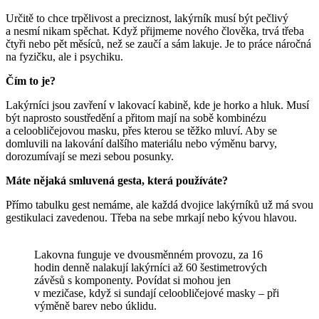
Určitě to chce trpělivost a preciznost, lakýrník musí být pečlivý
a nesmí nikam spěchat. Když přijmeme nového člověka, trvá třeba
čtyři nebo pět měsíců, než se zaučí a sám lakuje. Je to práce náročná
na fyzičku, ale i psychiku.
Čím to je?
Lakýrníci jsou zavření v lakovací kabině, kde je horko a hluk. Musí
být naprosto soustředění a přitom mají na sobě kombinézu
a celoobličejovou masku, přes kterou se těžko mluví. Aby se
domluvili na lakování dalšího materiálu nebo výměnu barvy,
dorozumívají se mezi sebou posunky.
Máte nějaká smluvená gesta, která používáte?
Přímo tabulku gest nemáme, ale každá dvojice lakýrníků už má svou
gestikulaci zavedenou. Třeba na sebe mrkají nebo kývou hlavou.
Lakovna funguje ve dvousměnném provozu, za 16
hodin denně nalakují lakýrníci až 60 šestimetrových
závěsů s komponenty. Povídat si mohou jen
v mezičase, když si sundají celoobličejové masky – při
výměně barev nebo úklidu.