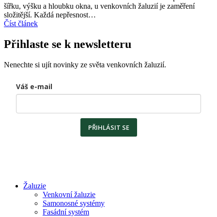
šířku, výšku a hloubku okna, u venkovních žaluzií je zaměření
složitější. Každá nepřesnost…
Číst článek
Přihlaste se k newsletteru
Nenechte si ujít novinky ze světa venkovních žaluzií.
Váš e-mail
PŘIHLÁSIT SE
Žaluzie
Venkovní žaluzie
Samonosné systémy
Fasádní systém