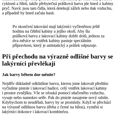
cyklonů a filtrů, takže přebytečná prášková barva jde hned z kabiny
pryč. Navíc jsou tam čidla, která detekují zážeh nebo tlak vzduchu,
a případně by hned začala hasit.
Po skončení lakování mají lakýrníci vyčleněnou ještě
hodinu na čištění kabiny a jejího okolí. Aby šla
prášková barva z lakovací kabiny dobře dolů, jednou za
dva měsíce se vnitřek kabiny pastuje speciálním
přípravkem, který je antistatický a prášek odpuzuje.
Při přechodu na výrazně odlišné barvy se
lakýrníci převlékají
Jak barvy během dne měníte?
Nejdřív důkladně odklidíme barvu, kterou jsme lakovali předtím:
vyčistíme pistole i lakovací hadice, celý vnitřek lakovací kabiny
i prostor zvnějšku. Vše se ofouká pomocí stlačeného vzduchu,
vysaje nebo namokro setře. Pak do pistole nasajeme nový odstín.
Kdybychom to neudělali, barvy by se promísily. Když se přechází
na výrazně odlišnou barvu (třeba z černé na bílou), vymění si
lakýrníci dokonce i lakovací kombinézu.