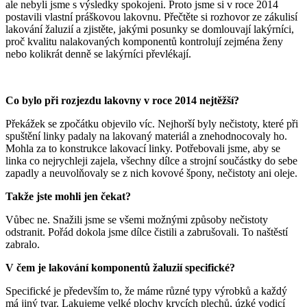
ale nebyli jsme s výsledky spokojeni. Proto jsme si v roce 2014
postavili vlastní práškovou lakovnu. Přečtěte si rozhovor ze zákulisí
lakování žaluzií a zjistěte, jakými posunky se domlouvají lakýrníci,
proč kvalitu nalakovaných komponentů kontrolují zejména ženy
nebo kolikrát denně se lakýrníci převlékají.
Co bylo při rozjezdu lakovny v roce 2014 nejtěžší?
Překážek se zpočátku objevilo víc. Nejhorší byly nečistoty, které při
spuštění linky padaly na lakovaný materiál a znehodnocovaly ho.
Mohla za to konstrukce lakovací linky. Potřebovali jsme, aby se
linka co nejrychleji zajela, všechny dílce a strojní součástky do sebe
zapadly a neuvolňovaly se z nich kovové špony, nečistoty ani oleje.
Takže jste mohli jen čekat?
Vůbec ne. Snažili jsme se všemi možnými způsoby nečistoty
odstranit. Pořád dokola jsme dílce čistili a zabrušovali. To naštěstí
zabralo.
V čem je lakování komponentů žaluzií specifické?
Specifické je především to, že máme různé typy výrobků a každý
má jiný tvar. Lakujeme velké plochy krycích plechů, úzké vodicí