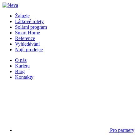
Žaluzie
Látkové rolety
Solární program
Smart Home
Reference
Vyhledávání
Najít prodejce
O nás
Kariéra
Blog
Kontakty
Pro partnery