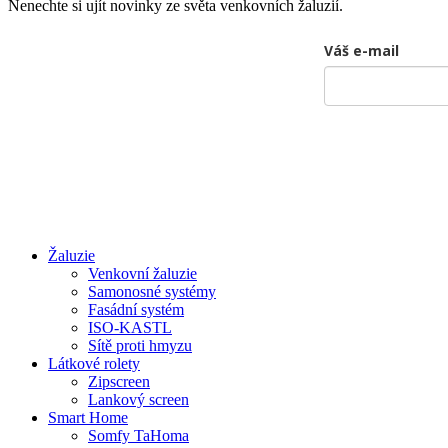
Nenechte si ujít novinky ze světa venkovních žaluzií.
Váš e-mail
Žaluzie
Venkovní žaluzie
Samonosné systémy
Fasádní systém
ISO-KASTL
Sítě proti hmyzu
Látkové rolety
Zipscreen
Lankový screen
Smart Home
Somfy TaHoma