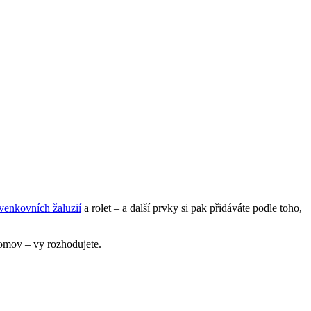
venkovních žaluzií
a rolet – a další prvky si pak přidáváte podle toho,
 domov – vy rozhodujete.