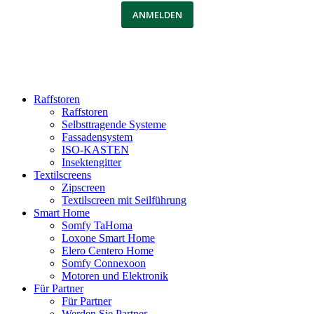
ANMELDEN
Raffstoren
Raffstoren
Selbsttragende Systeme
Fassadensystem
ISO-KASTEN
Insektengitter
Textilscreens
Zipscreen
Textilscreen mit Seilführung
Smart Home
Somfy TaHoma
Loxone Smart Home
Elero Centero Home
Somfy Connexoon
Motoren und Elektronik
Für Partner
Für Partner
Werden Sie Partner