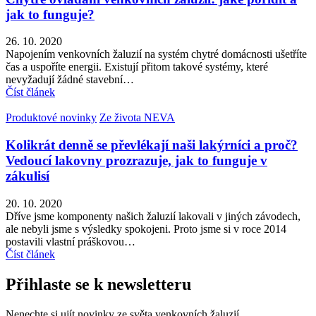
jak to funguje?
26. 10. 2020
Napojením venkovních žaluzií na systém chytré domácnosti ušetříte
čas a uspoříte energii. Existují přitom takové systémy, které
nevyžadují žádné stavební…
Číst článek
Produktové novinky
Ze života NEVA
Kolikrát denně se převlékají naši lakýrníci a proč?
Vedoucí lakovny prozrazuje, jak to funguje v
zákulisí
20. 10. 2020
Dříve jsme komponenty našich žaluzií lakovali v jiných závodech,
ale nebyli jsme s výsledky spokojeni. Proto jsme si v roce 2014
postavili vlastní práškovou…
Číst článek
Přihlaste se k newsletteru
Nenechte si ujít novinky ze světa venkovních žaluzií.