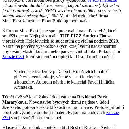
„
Oblouková část modulové fasády vyžadovala
venkovní žaluzie
v hodně nestandardních rozměrech, kdy žaluzie musely být velmi
úzké a zároveň vysoké. NEVA si s tím ale poradila a po sérii testů
stínění skutečně vyrobila,“
říká Martin Macek, jehož firma
MetalPlast žaluzie na Flow Building montovala.
S firmou MetalPlast jsme spolupracovali i na další stavbě, která
soutěží o cenu Nejlepší z realit.
THE FIZZ Student House
v pražských Holešovicích se studentům otevřel na podzim 2020.
Nabízí na poměry vysokoškolských kolejí velmi nadstandardní
ubytování, vlastní kolárnu nebo park ve vnitrobloku. Pokoje stíní
žaluzie C80
, které studentům dopřejí klid i soukromí na učení.
Studentské bydlení v pražských Holešovicích nabízí
plně vybavené pokoje, včetně vlastní kuchyńky
a koupelny. Autorem návrhu je kancelář Pavel Hnilička
Architekti.
Téměř dvě stě kusů žaluzií dodáváme na
Rezidenci Park
Masarykova
. Novostavbu bytových domů najdete v údolí
Jizerského potoka v těsné blízkosti centra Liberce. Protože přírodní
prostředí vyžaduje odolnější materiály, jsou na budovách
žaluzie
Z90
s nejpevnějším typem lamel.
Hlasování 22. ročníku soutěže o titul Best of Realty – Nejlepší