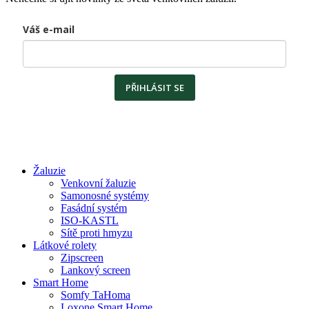
Váš e-mail
PŘIHLÁSIT SE
Žaluzie
Venkovní žaluzie
Samonosné systémy
Fasádní systém
ISO-KASTL
Sítě proti hmyzu
Látkové rolety
Zipscreen
Lankový screen
Smart Home
Somfy TaHoma
Loxone Smart Home