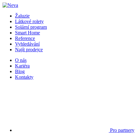
Žaluzie
Látkové rolety
Solární program
Smart Home
Reference
Vyhledávání
Najít prodejce
O nás
Kariéra
Blog
Kontakty
Pro partnery