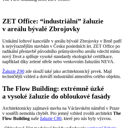
ZET Office: “industriální” žaluzie
v areálu bývalé Zbrojovky
Unikátní loftové kanceláře v areálu bývalé Zbrojovky v Brně patří
k nejvýraznějším stavbám v Česku posledních let. ZET Office po
radikální přestavbě původního průmyslového areálu vdechl místu
nový život a splňuje vysoké standardy ekologické certifikace,
například díky zelené střeše nebo venkovním žaluziím NEVA.
Žaluzie Z90
zde slouží také jako architektonický prvek. Mají
techničtější vzhled a dotváří industriální atmosféru celého objektu.
The Flow Building: extrémně úzké
a vysoké žaluzie do obloukové fasády
Architektonicky zajímavá stavba na Václavském náměstí v Praze
v soutěži nemohla chybět. Pro jemný vzhled zvolili architekti
The
Flow Building
naše
žaluzie C80
, které pro nás byly výzvou.