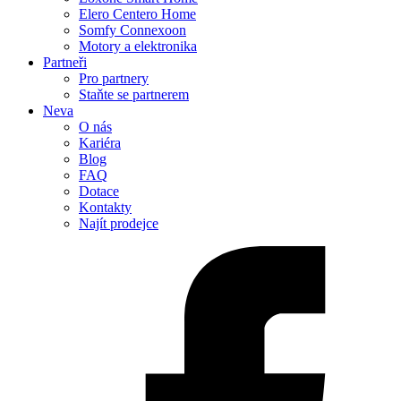
Elero Centero Home
Somfy Connexoon
Motory a elektronika
Partneři
Pro partnery
Staňte se partnerem
Neva
O nás
Kariéra
Blog
FAQ
Dotace
Kontakty
Najít prodejce