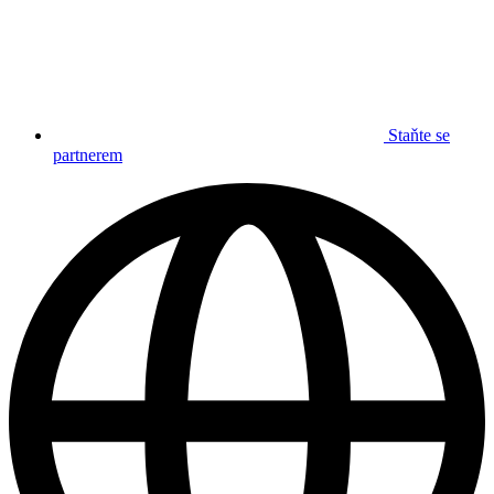
Staňte se
partnerem