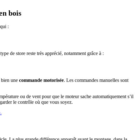
en bois
qui :
type de store reste très apprécié, notamment grâce à :
 bien une
commande motorisée
. Les commandes manuelles sont
mpérature ou de vent pour que le moteur sache automatiquement s’il
garder le contrôle où que vous soyez.
.
icle. La plus grande différence apparaît avant le montage, dans la