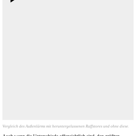
Vergleich des Außenlärms mit heruntergelassenen Raffstores und ohne diese.