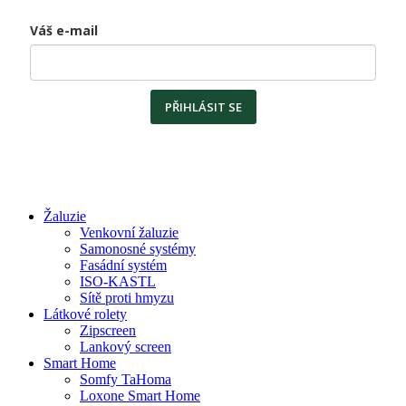
Váš e-mail
PŘIHLÁSIT SE
Žaluzie
Venkovní žaluzie
Samonosné systémy
Fasádní systém
ISO-KASTL
Sítě proti hmyzu
Látkové rolety
Zipscreen
Lankový screen
Smart Home
Somfy TaHoma
Loxone Smart Home