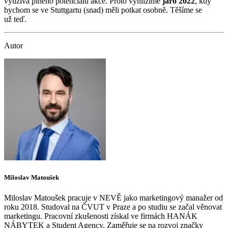
využívá plného potenciálu akce. Proto vyhlížíme
jaro 2022
, kdy
bychom se ve Stuttgartu (snad) měli potkat osobně. Těšíme se
už teď.
Autor
Miloslav Matoušek
Miloslav Matoušek pracuje v NEVĚ jako marketingový manažer od
roku 2018. Studoval na ČVUT v Praze a po studiu se začal věnovat
marketingu. Pracovní zkušenosti získal ve firmách HANÁK
NÁBYTEK a Student Agency. Zaměřuje se na rozvoj značky