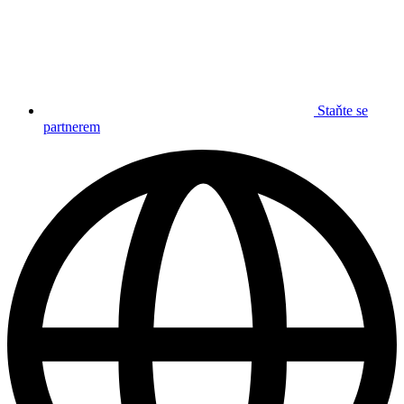
Staňte se
partnerem