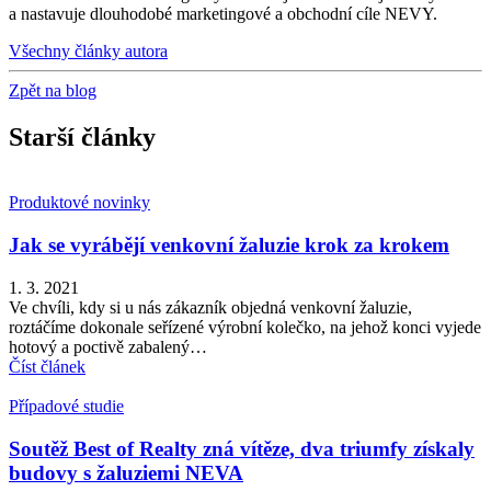
a nastavuje dlouhodobé marketingové a obchodní cíle NEVY.
Všechny články autora
Zpět na blog
Starší články
Produktové novinky
Jak se vyrábějí venkovní žaluzie krok za krokem
1. 3. 2021
Ve chvíli, kdy si u nás zákazník objedná venkovní žaluzie,
roztáčíme dokonale seřízené výrobní kolečko, na jehož konci vyjede
hotový a poctivě zabalený…
Číst článek
Případové studie
Soutěž Best of Realty zná vítěze, dva triumfy získaly
budovy s žaluziemi NEVA