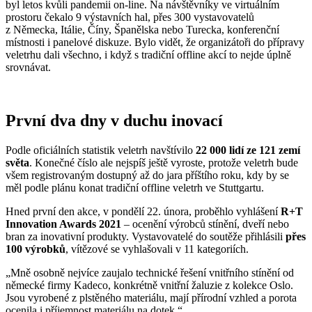
byl letos kvůli pandemii on-line. Na návštěvníky ve virtuálním
prostoru čekalo 9 výstavních hal, přes 300 vystavovatelů
z Německa, Itálie, Číny, Španělska nebo Turecka, konferenční
místnosti i panelové diskuze. Bylo vidět, že organizátoři do přípravy
veletrhu dali všechno, i když s tradiční offline akcí to nejde úplně
srovnávat.
První dva dny v duchu inovací
Podle oficiálních statistik veletrh navštívilo
22 000 lidí ze 121 zemí
světa
. Konečné číslo ale nejspíš ještě vyroste, protože veletrh bude
všem registrovaným dostupný až do jara příštího roku, kdy by se
měl podle plánu konat tradiční offline veletrh ve Stuttgartu.
Hned první den akce, v pondělí 22. února, proběhlo vyhlášení
R+T
Innovation Awards 2021
– ocenění výrobců stínění, dveří nebo
bran za inovativní produkty. Vystavovatelé do soutěže přihlásili
přes
100 výrobků
, vítězové se vyhlašovali v 11 kategoriích.
„Mně osobně nejvíce zaujalo technické řešení vnitřního stínění od
německé firmy Kadeco, konkrétně vnitřní žaluzie z kolekce Oslo.
Jsou vyrobené z plstěného materiálu, mají přírodní vzhled a porota
ocenila i příjemnost materiálu na dotek.“