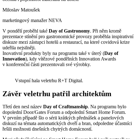
Miloslav Matoušek
marketingový manažer NEVA
V pondělí proběhl také
Day of Gastronomy
. Při něm kromě
prezentace stínění pro gastronomické provozy proběhla inspirativní
diskuze mezi zástupci hotelů a restaurací, na které covidová krize
udeřila nejsilněji.
Inovativní produkty byly na programu také v úterý (
Day of
Innovation
), kdy vítězové pondělních Innovation Awards
v konferenční části prezentovali své výrobky.
Vstupní hala veletrhu R+T Digital.
Závěr veletrhu patřil architektům
Třetí den nesl název
Day of Craftmanship
. Na programu bylo
dopolední Door/​Gates Forum a odpolední Smart Home Forum.
V prvním případě šlo o sérii krátkých přednášek a panelových
diskuzí na témata automatických dveří a bran, odpoledne účastníci
řešili možnosti dnešních chytrých domácností.