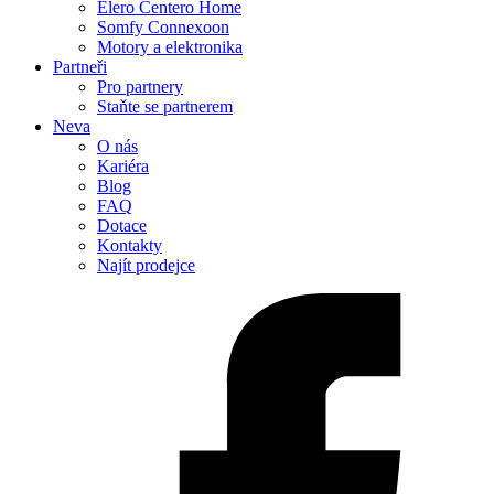
Elero Centero Home
Somfy Connexoon
Motory a elektronika
Partneři
Pro partnery
Staňte se partnerem
Neva
O nás
Kariéra
Blog
FAQ
Dotace
Kontakty
Najít prodejce