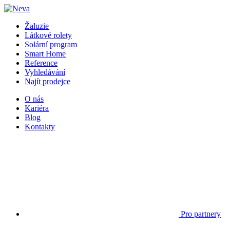
Žaluzie
Látkové rolety
Solární program
Smart Home
Reference
Vyhledávání
Najít prodejce
O nás
Kariéra
Blog
Kontakty
Pro partnery