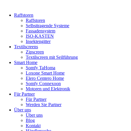
Raffstoren
Raffstoren
Selbsttragende Systeme
Fassadensystem
ISO-KASTEN
Insektengitter
Textilscreens
Zipscreen
Textilscreen mit Seilführung
Smart Home
Somfy TaHoma
Loxone Smart Home
Elero Centero Home
Somfy Connexoon
Motoren und Elektronik
Für Partner
Für Partner
Werden Sie Partner
Über uns
Über uns
Blog
Kontakt
Händlersuche