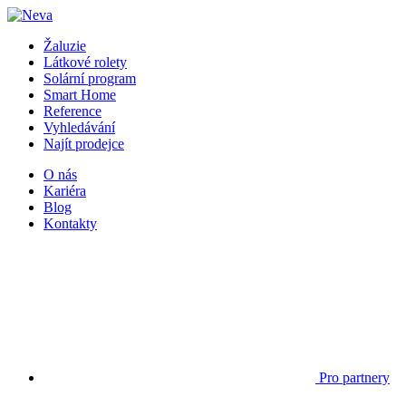
Žaluzie
Látkové rolety
Solární program
Smart Home
Reference
Vyhledávání
Najít prodejce
O nás
Kariéra
Blog
Kontakty
Pro partnery