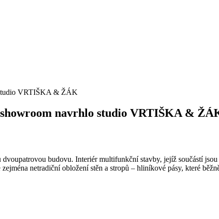
o studio VRTIŠKA
&
ŽÁK
Náš showroom navrhlo studio VRTIŠKA
&
ŽÁ
 dvoupatrovou budovu. Interiér multifunkční stavby, jejíž součástí jsou
ejména netradiční obložení stěn a stropů – hliníkové pásy, které běž