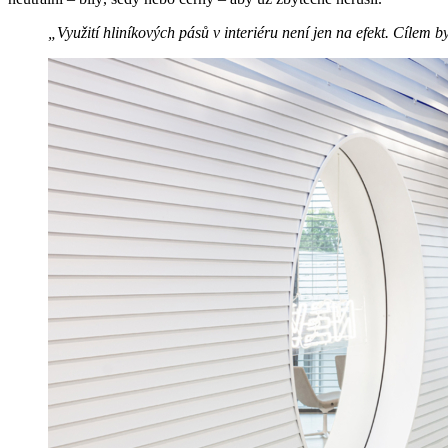
„Využití hliníkových pásů v interiéru není jen na efekt. Cílem b