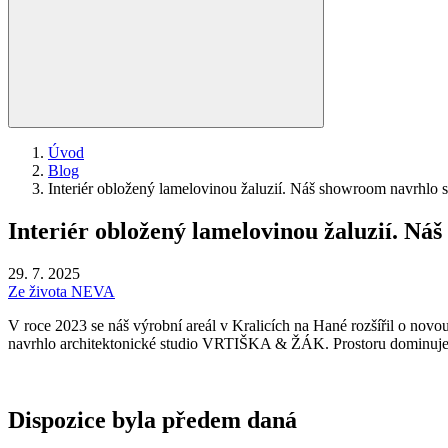
Úvod
Blog
Interiér obložený lamelovinou žaluzií. Náš showroom navrhl
Interiér obložený lamelovinou žaluzií. 
29. 7. 2025
Ze života NEVA
V roce 2023 se náš výrobní areál v Kralicích na Hané rozšířil o novou
navrhlo architektonické studio VRTIŠKA
&
ŽÁK. Prostoru dominuje z
Dispozice byla předem daná