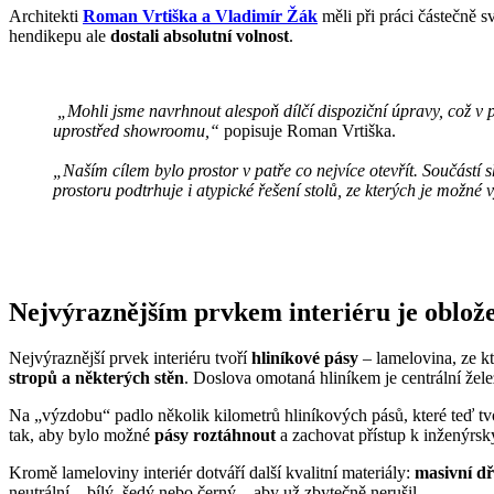
Architekti
Roman Vrtiška a Vladimír Žák
měli při práci částečně 
hendikepu ale
dostali absolutní volnost
.
„Mohli jsme navrhnout alespoň dílčí dispoziční úpravy, což v 
uprostřed showroomu,“
popisuje Roman Vrtiška.
„Naším cílem bylo prostor v patře co nejvíce otevřít. Součástí sh
prostoru podtrhuje i atypické řešení stolů, ze kterých je možné 
Nejvýraznějším prvkem interiéru je oblože
Nejvýraznější prvek interiéru tvoří
hliníkové pásy
– lamelovina, ze 
stropů a některých stěn
. Doslova omotaná hliníkem je centrální žel
Na „výzdobu“ padlo několik kilometrů hliníkových pásů, které teď tvoří
tak, aby bylo možné
pásy roztáhnout
a zachovat přístup k inženýrs
Kromě lameloviny interiér dotváří další kvalitní materiály:
masivní dř
neutrální – bílý, šedý nebo černý – aby už zbytečně nerušil.