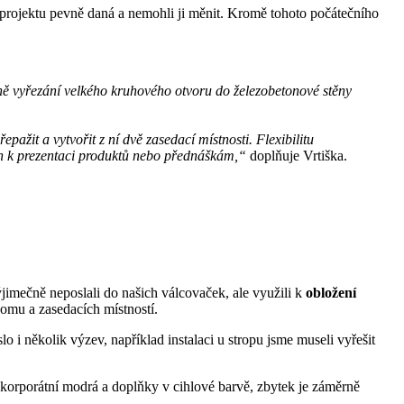
 projektu pevně daná a nemohli ji měnit. Kromě tohoto počátečního
ně vyřezání velkého kruhového otvoru do železobetonové stěny
pažit a vytvořit z ní dvě zasedací místnosti. Flexibilitu
v jen k prezentaci produktů nebo přednáškám,“
doplňuje Vrtiška.
jimečně neposlali do našich válcovaček, ale využili k
obložení
oomu a zasedacích místností.
o i několik výzev, například instalaci u stropu jsme museli vyřešit
 korporátní modrá a doplňky v cihlové barvě, zbytek je záměrně