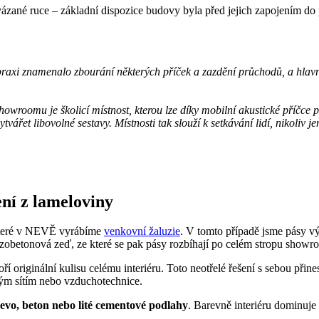
svázané ruce – základní dispozice budovy byla před jejich zapojením do
praxi znamenalo zbourání některých příček a zazdění průchodů, a hlav
owroomu je školicí místnost, kterou lze díky mobilní akustické příčce pře
vytvářet libovolné sestavy. Místnosti tak slouží k setkávání lidí, nikoli
ní z lameloviny
které v NEVĚ vyrábíme
venkovní žaluzie
. V tomto případě jsme pásy vý
ezobetonová zeď, ze které se pak pásy rozbíhají po celém stropu showr
 originální kulisu celému interiéru. Toto neotřelé řešení s sebou přinesl
kým sítím nebo vzduchotechnice.
evo, beton nebo lité cementové podlahy
. Barevně interiéru dominuje