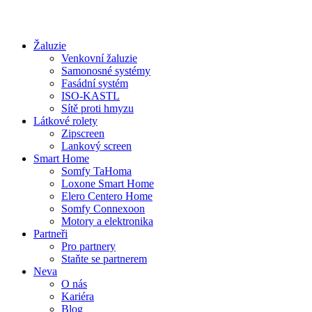
Žaluzie
Venkovní žaluzie
Samonosné systémy
Fasádní systém
ISO-KASTL
Sítě proti hmyzu
Látkové rolety
Zipscreen
Lankový screen
Smart Home
Somfy TaHoma
Loxone Smart Home
Elero Centero Home
Somfy Connexoon
Motory a elektronika
Partneři
Pro partnery
Staňte se partnerem
Neva
O nás
Kariéra
Blog