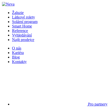
Žaluzie
Látkové rolety
Solární program
Smart Home
Reference
Vyhledávání
Najít prodejce
O nás
Kariéra
Blog
Kontakty
Pro partnery