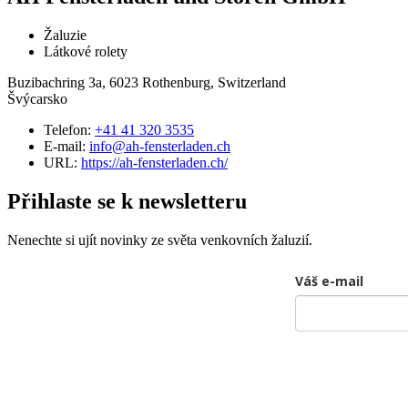
Žaluzie
Látkové rolety
Buzibachring 3a, 6023 Rothenburg, Switzerland
Švýcarsko
Telefon:
+41 41 320 3535
E-mail:
info@ah-fensterladen.ch
URL:
https://ah-fensterladen.ch/
Přihlaste se k newsletteru
Nenechte si ujít novinky ze světa venkovních žaluzií.
Váš e-mail