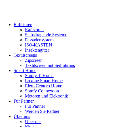
Raffstoren
Raffstoren
Selbsttragende Systeme
Fassadensystem
ISO-KASTEN
Insektengitter
Textilscreens
Zipscreen
Textilscreen mit Seilführung
Smart Home
Somfy TaHoma
Loxone Smart Home
Elero Centero Home
Somfy Connexoon
Motoren und Elektronik
Für Partner
Für Partner
Werden Sie Partner
Über uns
Über uns
Blog