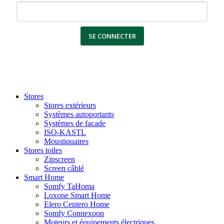
SE CONNECTER
Stores
Stores extérieurs
Systèmes autoportants
Systèmes de façade
ISO-KASTL
Moustiquaires
Stores toiles
Zipscreen
Screen câblé
Smart Home
Somfy TaHoma
Loxone Smart Home
Elero Centero Home
Somfy Connexoon
Moteurs et équipements électriques