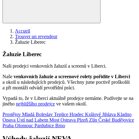
Accueil
Trouver un revendeur
Žaluzie Liberec
Žaluzie Liberec
Naši prodejci venkovních žaluzií a screenů v Liberci.
Naše
venkovních žaluzie a screenové rolety pořídíte v Liberci
a okolí u následujících prodejců. Všechny jsme poctivě proškolili
a při montáži odvádí prvotřídní práci.
Vypadá to, že v Liberci aktuálně prodejce nemáme. Podívejte se na
jiného
nejbližšího prodejce
ve vašem okolí.
Prostějov
Mladá Boleslav
Teplice
Hradec Králové
Jihlava
Kladno
Opava
Ústí nad Labem
Most
Ostrava
Plzeň
Zlín
České Budějovice
Praha
Olomouc
Pardubice
Brno
Výhody žaluzií NEVA