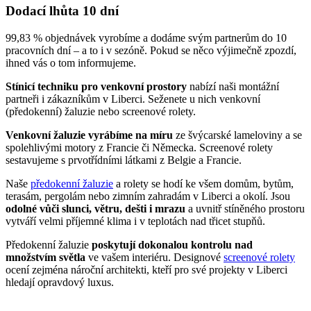
Dodací lhůta 10 dní
99,83 % objednávek vyrobíme a dodáme svým partnerům do 10
pracovních dní – a to i v sezóně. Pokud se něco výjimečně zpozdí,
ihned vás o tom informujeme.
Stínicí techniku pro venkovní prostory
nabízí naši montážní
partneři i zákazníkům v Liberci. Seženete u nich venkovní
(předokenní) žaluzie nebo screenové rolety.
Venkovní žaluzie vyrábíme na míru
ze švýcarské lameloviny a se
spolehlivými motory z Francie či Německa. Screenové rolety
sestavujeme s prvotřídními látkami z Belgie a Francie.
Naše
předokenní žaluzie
a rolety se hodí ke všem domům, bytům,
terasám, pergolám nebo zimním zahradám v Liberci a okolí. Jsou
odolné vůči slunci, větru, dešti i mrazu
a uvnitř stíněného prostoru
vytváří velmi příjemné klima i v teplotách nad třicet stupňů.
Předokenní žaluzie
poskytují dokonalou kontrolu nad
množstvím světla
ve vašem interiéru. Designové
screenové rolety
ocení zejména nároční architekti, kteří pro své projekty v Liberci
hledají opravdový luxus.