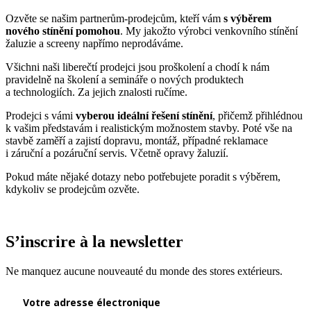
Ozvěte se našim partnerům-prodejcům, kteří vám
s výběrem
nového stínění pomohou
. My jakožto výrobci venkovního stínění
žaluzie a screeny napřímo neprodáváme.
Všichni naši liberečtí prodejci jsou proškolení a chodí k nám
pravidelně na školení a semináře o nových produktech
a technologiích. Za jejich znalosti ručíme.
Prodejci s vámi
vyberou ideální řešení stínění
, přičemž přihlédnou
k vašim představám i realistickým možnostem stavby. Poté vše na
stavbě zaměří a zajistí dopravu, montáž, případné reklamace
i záruční a pozáruční servis. Včetně opravy žaluzií.
Pokud máte nějaké dotazy nebo potřebujete poradit s výběrem,
kdykoliv se prodejcům ozvěte.
S’inscrire à la newsletter
Ne manquez aucune nouveauté du monde des stores extérieurs.
Votre adresse électronique