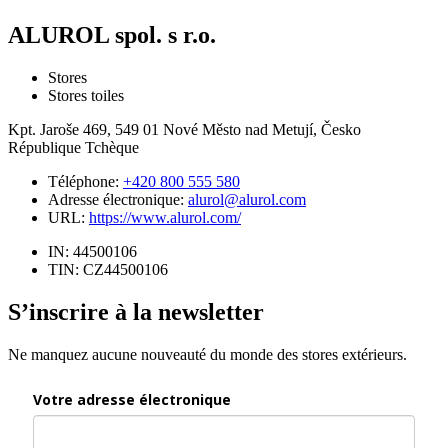
ALUROL spol. s r.o.
Stores
Stores toiles
Kpt. Jaroše 469, 549 01 Nové Město nad Metují, Česko
République Tchèque
Téléphone:
+420 800 555 580
Adresse électronique:
alurol@alurol.com
URL:
https://www.alurol.com/
IN: 44500106
TIN: CZ44500106
S’inscrire à la newsletter
Ne manquez aucune nouveauté du monde des stores extérieurs.
Votre adresse électronique