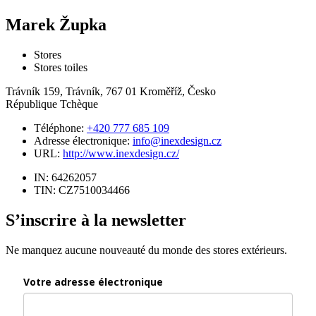
Marek Župka
Stores
Stores toiles
Trávník 159, Trávník, 767 01 Kroměříž, Česko
République Tchèque
Téléphone:
+420 777 685 109
Adresse électronique:
info@inexdesign.cz
URL:
http://www.inexdesign.cz/
IN: 64262057
TIN: CZ7510034466
S’inscrire à la newsletter
Ne manquez aucune nouveauté du monde des stores extérieurs.
Votre adresse électronique