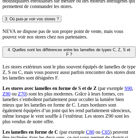
moustiquaires enroulables sur mesure ou des moteurs intelligents qui
permettent de commander les stores.
3. Où puis-je voir vos stores ?
NEVA ne dispose pas de son propre point de vente, mais vous
pouvez voir nos stores chez nos partenaires.
4. Quelles sont les différences entre les lamelles de types C, Z, S et
F ?
Les stores extérieurs sont le plus souvent équipés de lamelles de type
Z, S ou C, mais vous pouvez aussi parfois rencontrer des stores dont
les lamelles sont désignées F.
Les stores avec lamelles en forme de S et de Z
(par exemple
S90
,
Z90
ou
Z70
) sont les plus modernes. Grâce à leurs formes, ces
lamelles s’emboîtent parfaitement pour occulter la lumière bien
mieux que les lamelles en forme de C. Leurs bordures sont
également équipées d’un joint qui les rend parfaitement silencieux,
même lorsque le vent souffle à l’extérieur. Les stores Z90 sont les
plus vendus de notre offre.
Les lamelles en forme de C
(par exemple
C80
ou
C65
) peuvent
être inclinées dans les deux sens, ce qui vous permet de choisir si