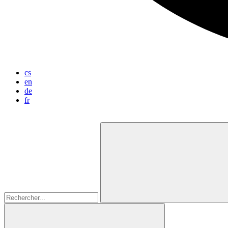
cs
en
de
fr