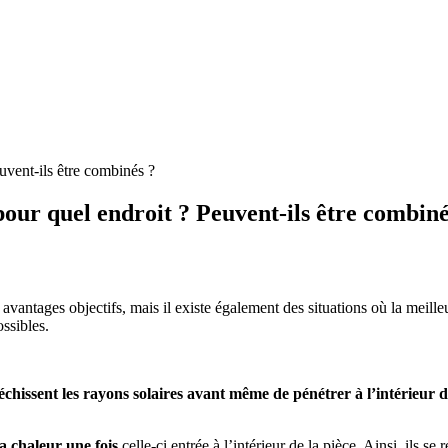
euvent-ils être combinés ?
 pour quel endroit ? Peuvent-ils être combiné
s avantages objectifs, mais il existe également des situations où la meille
ssibles.
léchissent les rayons solaires avant même de pénétrer à l’intérieur d
la chaleur une fois
celle-ci entrée à l’intérieur de la pièce. Ainsi, ils se