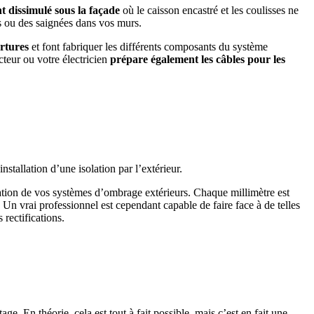
 dissimulé sous la façade
où le caisson encastré et les coulisses ne
us ou des saignées dans vos murs.
rtures
et font fabriquer les différents composants du système
cteur ou votre électricien
prépare également les câbles pour les
stallation d’une isolation par l’extérieur.
ation de vos systèmes d’ombrage extérieurs. Chaque millimètre est
 Un vrai professionnel est cependant capable de faire face à de telles
rectifications.
. En théorie, cela est tout à fait possible, mais c’est en fait une