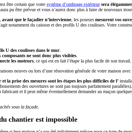
rez être certain que votre
système d’ombrage extérieur
sera élégamment
ur aura pu être prévue et vous n’aurez donc plus à faire de nouveaux tro
n,
avant que le façadier n’intervienne
, les poseurs
mesurent vos ouve
’agit notamment du caisson et des profils U des coulisses. Votre constru
ofils U des coulisses dans le mur
.
es
composants ne sont donc plus visibles
.
necte les moteurs
, ce qui est en fait l’étape la plus facile de son travail.
maisons neuves ou lors d’une rénovation générale de votre maison avec in
et la prise des mesures sont les étapes les plus difficiles de l’
install
ébrasements des ouvertures ne sont pas toujours parfaitement parallèles).
au fabricant et il peut même éventuellement demander au maçon quelques 
cachés sous la façade.
du chantier est impossible
me si leur maison n’a pas été initialement prévue pour ce type de montage