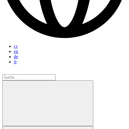
cs
en
de
fr