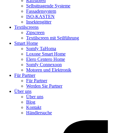
Raffstoren
Selbsttragende Systeme
Fassadensystem
ISO-KASTEN
Insektengitter
Textilscreens
Zipscreen
Textilscreen mit Seilführung
Smart Home
Somfy TaHoma
Loxone Smart Home
Elero Centero Home
Somfy Connexoon
Motoren und Elektronik
Für Partner
Für Partner
Werden Sie Partner
Über uns
Über uns
Blog
Kontakt
Händlersuche