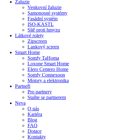
Žaluzie
Venkovní žaluzie
Samonosné systémy
Fasádní systém
ISO-KASTL
Sítě proti hmyzu
Látkové rolety
Zipscreen
Lankový screen
Smart Home
Somfy TaHoma
Loxone Smart Home
Elero Centero Home
Somfy Connexoon
Motory a elektronika
Partneři
Pro partnery
Staňte se partnerem
Neva
O nás
Kariéra
Blog
FAQ
Dotace
Kontakty