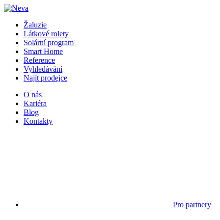
Žaluzie
Látkové rolety
Solární program
Smart Home
Reference
Vyhledávání
Najít prodejce
O nás
Kariéra
Blog
Kontakty
Pro partnery