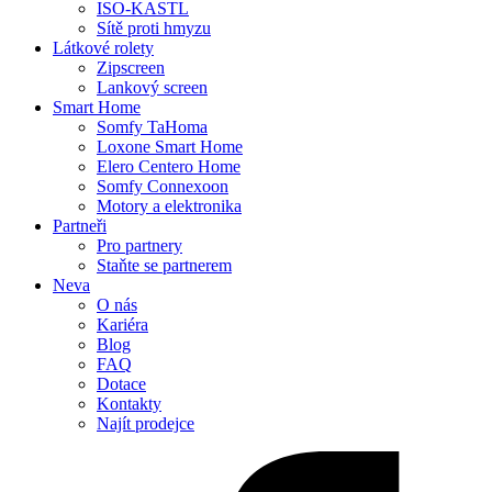
ISO-KASTL
Sítě proti hmyzu
Látkové rolety
Zipscreen
Lankový screen
Smart Home
Somfy TaHoma
Loxone Smart Home
Elero Centero Home
Somfy Connexoon
Motory a elektronika
Partneři
Pro partnery
Staňte se partnerem
Neva
O nás
Kariéra
Blog
FAQ
Dotace
Kontakty
Najít prodejce