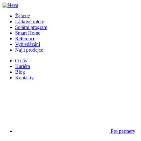
Žaluzie
Látkové rolety
Solární program
Smart Home
Reference
Vyhledávání
Najít prodejce
O nás
Kariéra
Blog
Kontakty
Pro partnery