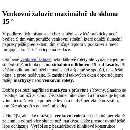
Venkovní žaluzie maximálně do sklonu
15 °
V podkrovních místnostech bez stínění se v létě prakticky nedá
bydlet. S tím vám pomůže venkovní stínění, které odráží sluneční
paprsky ještě před sklem, tím snižuje teplotu v podkroví a navíc
funguje jako částečná tepelná izolace.
Oblíbené
venkovní žaluzie
nebo látkové rolety ale využijete jen pro
stínění střešních oken s
maximálním odklonem 15 °od fasády.
Při
větším odklonu bohužel nemají spád a špatně se spouští, na střešní
okna je proto nedávejte. K zastínění takových oken doporučujeme
raději
markýzy
nebo
venkovní rolety
.
Dobře poslouží například
markýza
z průsvitné síťoviny. Snadno se
instaluje, odráží značnou část slunečního záření a tím snižuje teplotu
v interiéru. Navíc je poměrně levná a i když perfektně nezastíní,
pomůže alespoň s nejhoršími vedry.
Účinnější, ale také dražší, je
venkovní roleta
. Lépe stíní, perfektně
zatemní a odrazí více slunce než markýza, takže prostor uvnitř ještě
lépe ochlazuje. Vyrábí se z bezúdržbové hliníkové konstrukce