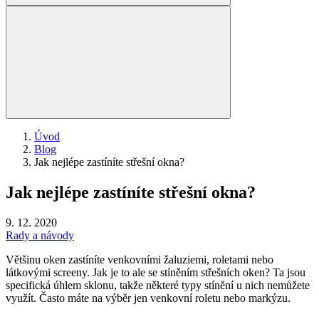
Úvod
Blog
Jak nejlépe zastíníte střešní okna?
Jak nejlépe zastíníte střešní okna?
9. 12. 2020
Rady a návody
Většinu oken zastíníte venkovními žaluziemi, roletami nebo
látkovými screeny. Jak je to ale se stíněním střešních oken? Ta jsou
specifická úhlem sklonu, takže některé typy stínění u nich nemůžete
využít. Často máte na výběr jen venkovní roletu nebo markýzu.