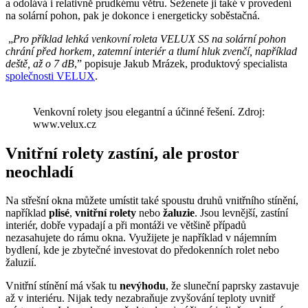
a odolává i relativně prudkému větru. Seženete ji také v provedení
na solární pohon, pak je dokonce i energeticky soběstačná.
„
Pro příklad lehká venkovní roleta VELUX SS na solární pohon
chrání před horkem, zatemní interiér a tlumí hluk zvenčí, například
deště, až o 7 dB
,” popisuje Jakub Mrázek, produktový specialista
společnosti VELUX
.
Venkovní rolety jsou elegantní a účinné řešení. Zdroj:
www.velux.cz
Vnitřní rolety zastíní, ale prostor
neochladí
Na střešní okna můžete umístit také spoustu druhů vnitřního stínění,
například
plisé
,
vnitřní rolety
nebo
žaluzie
. Jsou levnější, zastíní
interiér, dobře vypadají a při montáži ve většině případů
nezasahujete do rámu okna. Využijete je například v nájemním
bydlení, kde je zbytečné investovat do předokenních rolet nebo
žaluzií.
Vnitřní stínění má však tu
nevýhodu
, že sluneční paprsky zastavuje
až v interiéru. Nijak tedy nezabraňuje zvyšování teploty uvnitř