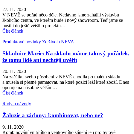
27. 11. 2020
V NEVĚ se pořád něco děje. Nedávno jsme zahájili výstavbu
školicího centra, ve kterém bude i nový showroom. Teď jsme se
pustili do ještě většího projektu…
Číst článek
Produktové novinky
Ze života NEVA
Skladnice Marie: Na skladu máme takový pořádek,
že tomu lidé ani nechtějí uvěřit
20. 11. 2020
Na začátku svého působení v NEVĚ chodila po malém skladu
a musela si přesně pamatovat, na které pozici leží které zboží. Dnes
operuje na násobně větším…
Číst článek
Rady a návody
Žaluzie a záclony: kombinovat, nebo ne?
9. 11. 2020
Kombinování vnitřního a venkovního stínění je i pro bytové