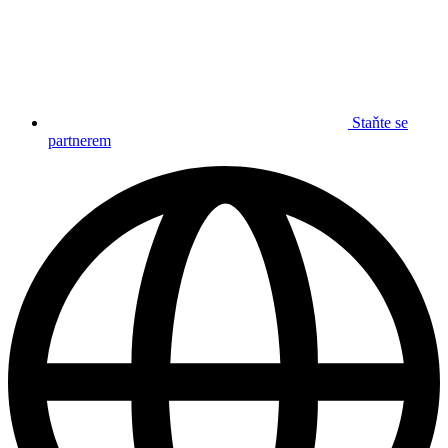
Staňte se
partnerem