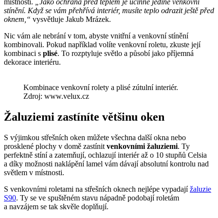
místnosti.
„Jako ochrana před teplem je účinné jedině venkovní
stínění. Když se vám přehřívá interiér, musíte teplo odrazit ještě před
oknem,“
vysvětluje Jakub Mrázek.
Nic vám ale nebrání v tom, abyste vnitřní a venkovní stínění
kombinovali. Pokud například volíte venkovní roletu, zkuste její
kombinaci s
plisé
. To rozptyluje světlo a působí jako příjemná
dekorace interiéru.
Kombinace venkovní rolety a plisé zútulní interiér.
Zdroj: www.velux.cz
Žaluziemi zastíníte většinu oken
S výjimkou střešních oken můžete všechna další okna nebo
prosklené plochy v domě zastínit
venkovními žaluziemi
. Ty
perfektně stíní a zatemňují, ochlazují interiér až o 10 stupňů Celsia
a díky možnosti naklápění lamel vám dávají absolutní kontrolu nad
světlem v místnosti.
S venkovními roletami na střešních oknech nejlépe vypadají
žaluzie
S90
. Ty se ve spuštěném stavu nápadně podobají roletám
a navzájem se tak skvěle doplňují.