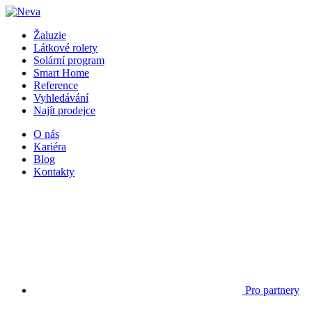
Žaluzie
Látkové rolety
Solární program
Smart Home
Reference
Vyhledávání
Najít prodejce
O nás
Kariéra
Blog
Kontakty
Pro partnery