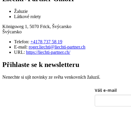
Žaluzie
Látkové rolety
Königsweg 1, 5070 Frick, Švýcarsko
Švýcarsko
Telefon:
+4178 737 58 19
E-mail:
roger.liechti@liechti-partner.ch
URL:
https://liechti-partner.ch/
Přihlaste se k newsletteru
Nenechte si ujít novinky ze světa venkovních žaluzií.
Váš e-mail