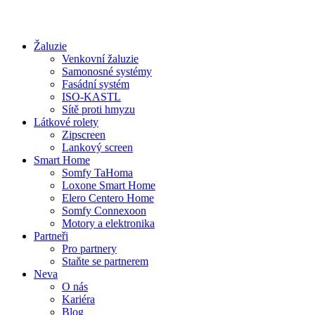
Žaluzie
Venkovní žaluzie
Samonosné systémy
Fasádní systém
ISO-KASTL
Sítě proti hmyzu
Látkové rolety
Zipscreen
Lankový screen
Smart Home
Somfy TaHoma
Loxone Smart Home
Elero Centero Home
Somfy Connexoon
Motory a elektronika
Partneři
Pro partnery
Staňte se partnerem
Neva
O nás
Kariéra
Blog