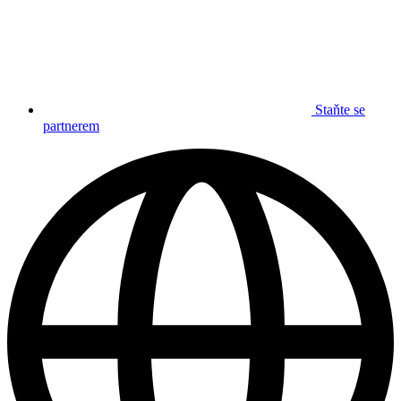
Staňte se
partnerem