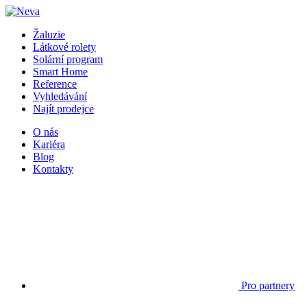
Žaluzie
Látkové rolety
Solární program
Smart Home
Reference
Vyhledávání
Najít prodejce
O nás
Kariéra
Blog
Kontakty
Pro partnery