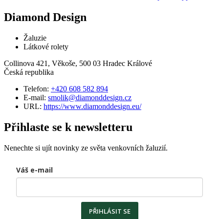
Diamond Design
Žaluzie
Látkové rolety
Collinova 421, Věkoše, 500 03 Hradec Králové
Česká republika
Telefon:
+420 608 582 894
E-mail:
smolik@diamonddesign.cz
URL:
https://www.diamonddesign.eu/
Přihlaste se k newsletteru
Nenechte si ujít novinky ze světa venkovních žaluzií.
Váš e-mail
PŘIHLÁSIT SE