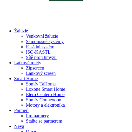
Žaluzie
Venkovní žaluzie
Samonosné systémy
Fasádní systém
ISO-KASTL
Sítě proti hmyzu
Látkové rolety
Zipscreen
Lankový screen
Smart Home
Somfy TaHoma
Loxone Smart Home
Elero Centero Home
Somfy Connexoon
Motory a elektronika
Partneři
Pro partnery
Staňte se partnerem
Neva
O nás