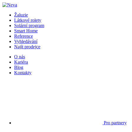
Žaluzie
Látkové rolety
Solární program
Smart Home
Reference
Vyhledávání
Najít prodejce
O nás
Kariéra
Blog
Kontakty
Pro partnery