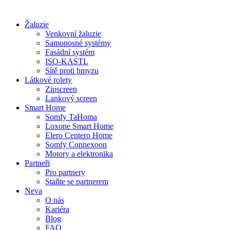
Žaluzie
Venkovní žaluzie
Samonosné systémy
Fasádní systém
ISO-KASTL
Sítě proti hmyzu
Látkové rolety
Zipscreen
Lankový screen
Smart Home
Somfy TaHoma
Loxone Smart Home
Elero Centero Home
Somfy Connexoon
Motory a elektronika
Partneři
Pro partnery
Staňte se partnerem
Neva
O nás
Kariéra
Blog
FAQ