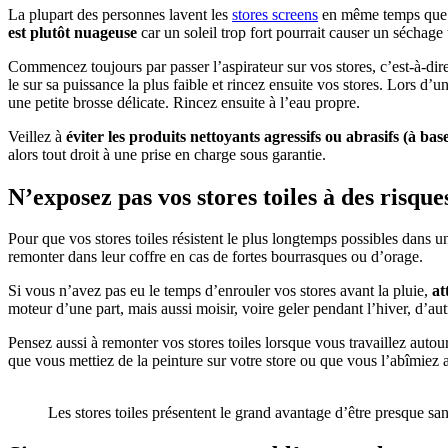
La plupart des personnes lavent les
stores sc
r
eens
en même temps que leu
est plutôt nuageuse
car un soleil trop fort pourrait causer un séchage t
Commencez toujours par passer l’aspirateur sur vos stores, c’est-à-dire 
le sur sa puissance la plus faible et rincez ensuite vos stores. Lors d
une petite brosse délicate. Rincez ensuite à l’eau propre.
Veillez à
éviter les produits nettoyants agressifs ou abrasifs (à bas
alors tout droit à une prise en charge sous garantie.
N’exposez pas vos stores toiles à des risques
Pour que vos stores toiles résistent le plus longtemps possibles dans un 
remonter dans leur coffre en cas de fortes bourrasques ou d’orage.
Si vous n’avez pas eu le temps d’enrouler vos stores avant la pluie,
at
moteur d’une part, mais aussi moisir, voire geler pendant l’hiver, d’aut
Pensez aussi à remonter vos stores toiles lorsque vous travaillez auto
que vous mettiez de la peinture sur votre store ou que vous l’abîmiez a
Les stores toiles présentent le grand avantage d’être presque san