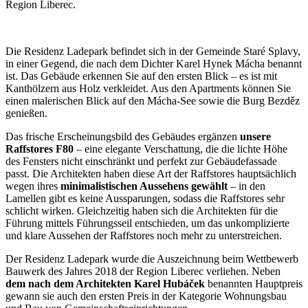
Region Liberec.
Die Residenz Ladepark befindet sich in der Gemeinde Staré Splavy,
in einer Gegend, die nach dem Dichter Karel Hynek Mácha benannt
ist. Das Gebäude erkennen Sie auf den ersten Blick – es ist mit
Kanthölzern aus Holz verkleidet. Aus den Apartments können Sie
einen malerischen Blick auf den Mácha-See sowie die Burg Bezděz
genießen.
Das frische Erscheinungsbild des Gebäudes ergänzen
unsere
Raffstores F80
– eine elegante Verschattung, die die lichte Höhe
des Fensters nicht einschränkt und perfekt zur Gebäudefassade
passt. Die Architekten haben diese Art der Raffstores hauptsächlich
wegen ihres
minimalistischen Aussehens gewählt
– in den
Lamellen gibt es keine Aussparungen, sodass die Raffstores sehr
schlicht wirken. Gleichzeitig haben sich die Architekten für die
Führung mittels Führungsseil entschieden, um das unkomplizierte
und klare Aussehen der Raffstores noch mehr zu unterstreichen.
Der Residenz Ladepark wurde die Auszeichnung beim Wettbewerb
Bauwerk des Jahres 2018 der Region Liberec verliehen. Neben
dem nach dem Architekten Karel Hubáček
benannten Hauptpreis
gewann sie auch den ersten Preis in der Kategorie Wohnungsbau