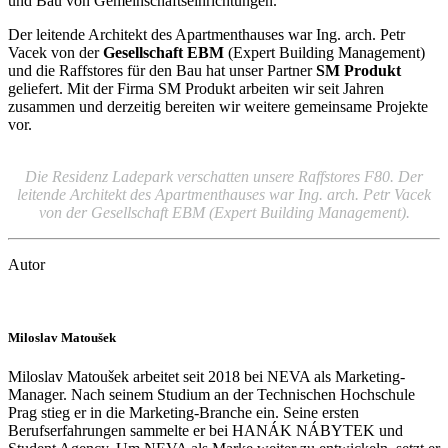
und Bau von Gemeinschaftseinrichtungen.
Der leitende Architekt des Apartmenthauses war Ing. arch. Petr
Vacek von der
Gesellschaft EBM
(Expert Building Management)
und die Raffstores für den Bau hat unser Partner
SM Produkt
geliefert. Mit der Firma SM Produkt arbeiten wir seit Jahren
zusammen und derzeitig bereiten wir weitere gemeinsame Projekte
vor.
Die Residenz Ladepark verschatten unsere Raffstores F80. Der
leitende Architekt des Apartmenthauses war Ing. arch. Petr Vacek
von der Gesellschaft EBM (Expert Building Management).
Autor
Miloslav Matoušek
Miloslav Matoušek arbeitet seit 2018 bei NEVA als Marketing-
Manager. Nach seinem Studium an der Technischen Hochschule
Prag stieg er in die Marketing-Branche ein. Seine ersten
Berufserfahrungen sammelte er bei HANÁK NÁBYTEK und