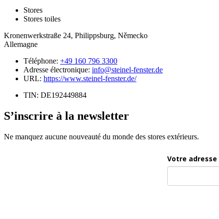
Stores
Stores toiles
Kronenwerkstraße 24, Philippsburg, Německo
Allemagne
Téléphone:
+49 160 796 3300
Adresse électronique:
info@steinel-fenster.de
URL:
https://www.steinel-fenster.de/
TIN: DE192449884
S’inscrire à la newsletter
Ne manquez aucune nouveauté du monde des stores extérieurs.
Votre adresse