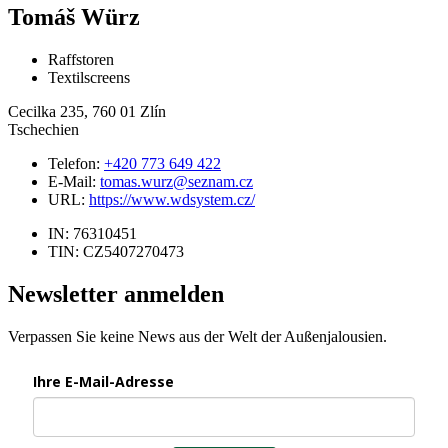
Tomáš Würz
Raffstoren
Textilscreens
Cecilka 235, 760 01 Zlín
Tschechien
Telefon:
+420 773 649 422
E-Mail:
tomas.wurz@seznam.cz
URL:
https://www.wdsystem.cz/
IN: 76310451
TIN: CZ5407270473
Newsletter anmelden
Verpassen Sie keine News aus der Welt der Außenjalousien.
Ihre E-Mail-Adresse