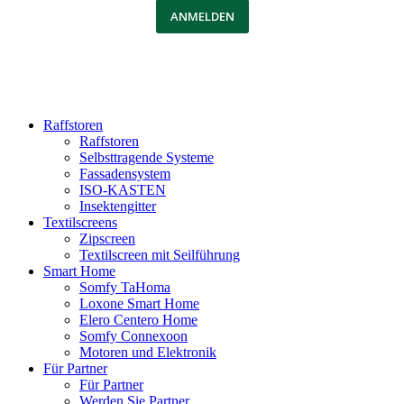
ANMELDEN
Raffstoren
Raffstoren
Selbsttragende Systeme
Fassadensystem
ISO-KASTEN
Insektengitter
Textilscreens
Zipscreen
Textilscreen mit Seilführung
Smart Home
Somfy TaHoma
Loxone Smart Home
Elero Centero Home
Somfy Connexoon
Motoren und Elektronik
Für Partner
Für Partner
Werden Sie Partner